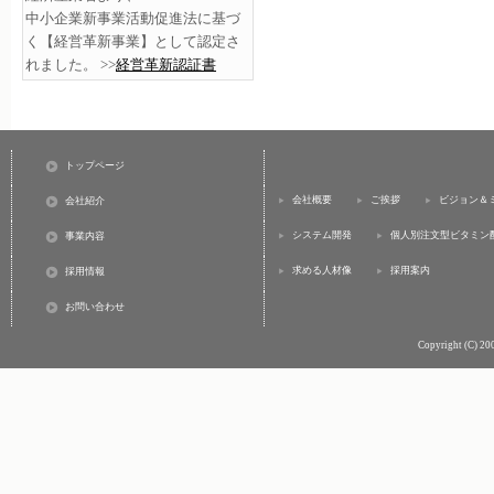
中小企業新事業活動促進法に基づ
く【経営革新事業】として認定さ
れました。 >>
経営革新認証書
トップページ
会社概要
ご挨拶
ビジョン＆
会社紹介
システム開発
個人別注文型ビタミン
事業内容
求める人材像
採用案内
採用情報
お問い合わせ
Copyright (C) 20